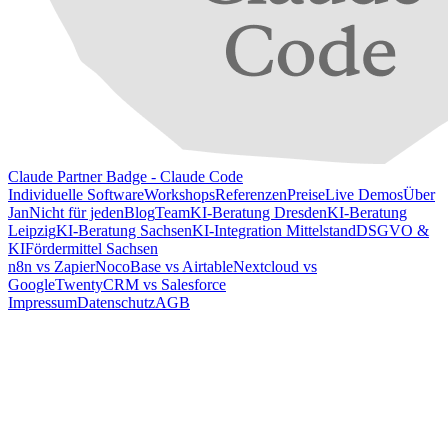
Claude Partner Badge - Claude Code
Individuelle Software
Workshops
Referenzen
Preise
Live Demos
Über
Jan
Nicht für jeden
Blog
Team
KI-Beratung Dresden
KI-Beratung
Leipzig
KI-Beratung Sachsen
KI-Integration Mittelstand
DSGVO &
KI
Fördermittel Sachsen
n8n vs Zapier
NocoBase vs Airtable
Nextcloud vs
Google
TwentyCRM vs Salesforce
Impressum
Datenschutz
AGB