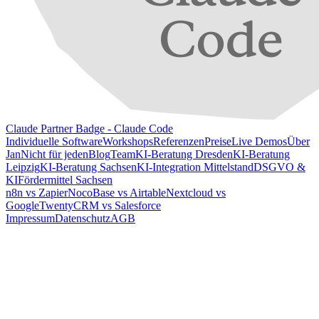
Claude Partner Badge - Claude Code
Individuelle Software
Workshops
Referenzen
Preise
Live Demos
Über
Jan
Nicht für jeden
Blog
Team
KI-Beratung Dresden
KI-Beratung
Leipzig
KI-Beratung Sachsen
KI-Integration Mittelstand
DSGVO &
KI
Fördermittel Sachsen
n8n vs Zapier
NocoBase vs Airtable
Nextcloud vs
Google
TwentyCRM vs Salesforce
Impressum
Datenschutz
AGB